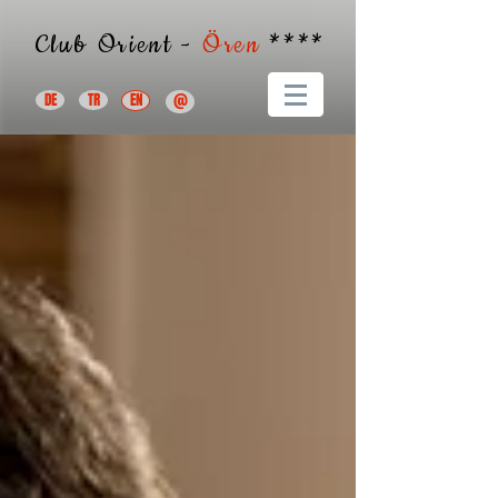
Club Orient -
Ören
****
DE
TR
EN
@